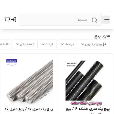
متری پیچ
پربازدیدترین
برندها
قیمت
دسته‌بندی
فقط م
پیچ یک متری خشکه 14 / پیچ
پیچ یک متری 27 / پیچ متری 27