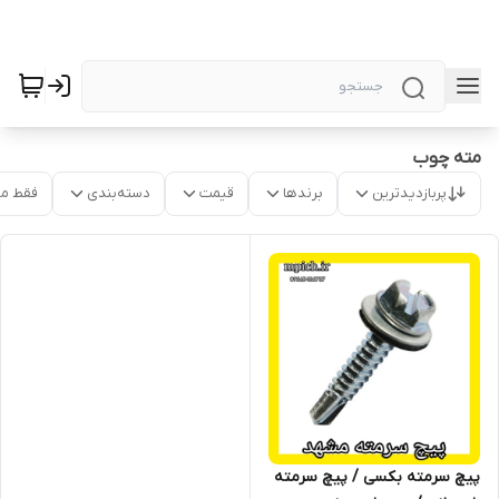
مته چوب
پربازدیدترین
برندها
قیمت
دسته‌بندی
فقط م
پیچ سرمته بکسی / پیچ سرمته