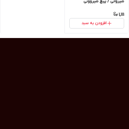
شیروانی / پیچ شیروونی
1,111
افزودن به سبد