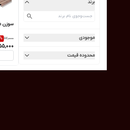
برند
سوزن من
موجودی
%
62,000
55,000
محدوده قیمت