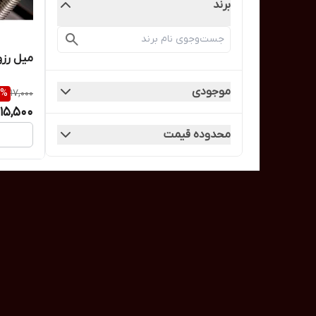
برند
میل رزوه 8 / پیچ 
موجودی
%
17,000
15,500
محدوده قیمت