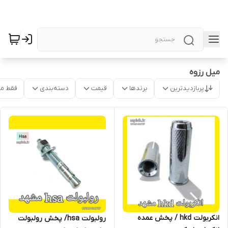
میل رزوه
پربازدیدترین
برندها
قیمت
دسته‌بندی
فقط م
انکربولت hkd / پخش عمده
رولبولت hsa/ پخش رولبولت