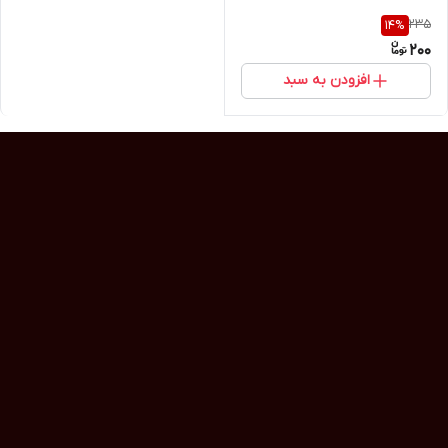
235
14
%
200
افزودن به سبد