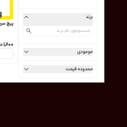
برند
پیچ سرمته
1,800
موجودی
محدوده قیمت