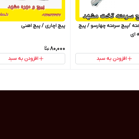
ته /پیچ سرمته چهارسو / پیچ
پیچ اچاری / پیچ اهنی
 ای
80,000
افزودن به سبد
افزودن به سبد