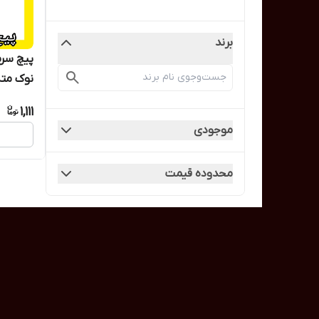
برند
پیچ سرم
نوک مته
1,111
موجودی
محدوده قیمت