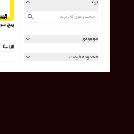
برند
پیچ سرمته
موجودی
1,111
محدوده قیمت