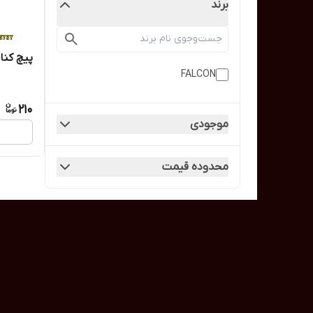
برند
پیچ کناف ۲٫۵ 
FALCON
210
موجودی
محدوده قیمت