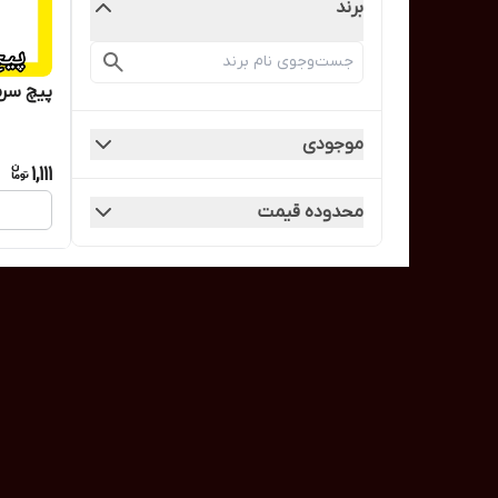
برند
پیچ سرمته
موجودی
1,111
محدوده قیمت