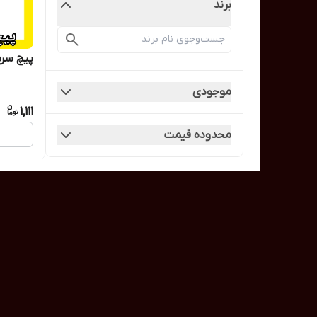
برند
پیچ سرمته
موجودی
1,111
محدوده قیمت