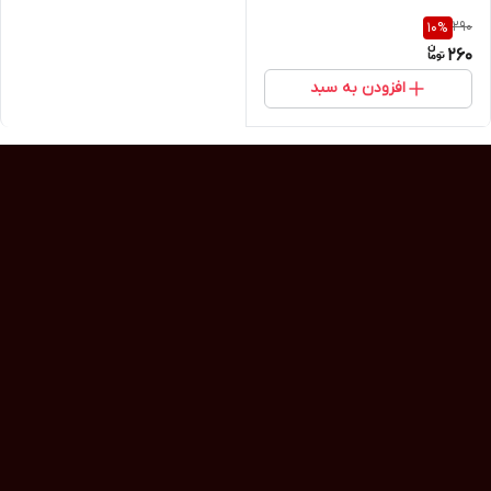
290
10
%
260
افزودن به سبد