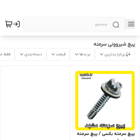
پیچ شیروونی سرمته
پربازدیدترین
برندها
قیمت
دسته‌بندی
فقط م
پیچ سرمته بکسی / پیچ سرمته