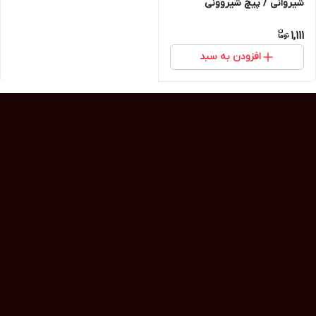
شیروانی / پیچ شیروونی
1,111
افزودن به سبد