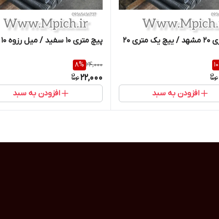
ک متری 20
پیچ متری 10 سفید / میل رزوه 10
8
%
24,000
10
22,000
افزودن به سبد
افزودن به سبد