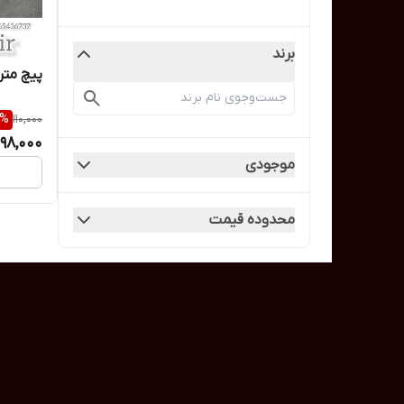
برند
پیچ متری 20 مشهد / ییچ ی
%
110,000
98,000
موجودی
محدوده قیمت