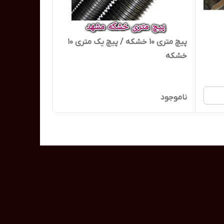
پیچ متری 10 خشکه / پیچ یک متری 10
خشکه
ناموجود