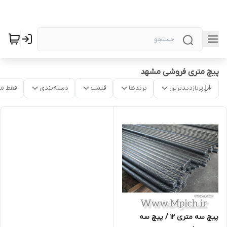
پیچ متری فروشی مشهد
پربازدیدترین
برندها
قیمت
دسته‌بندی
فقط م
پیچ سه متری 12 / پیچ سه