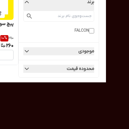
برند
پیچ سوز
FALCON
10
%
290
260
موجودی
محدوده قیمت