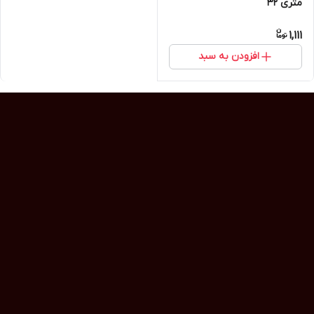
متری 32
1,111
افزودن به سبد