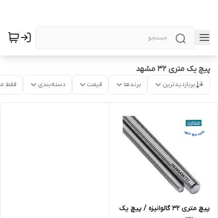
پیچ یک متری 32 مشهد
پربازدیدترین
برندها
قیمت
دسته‌بندی
فقط م
پیچ متری 32 گالوانیزه / پیچ یک