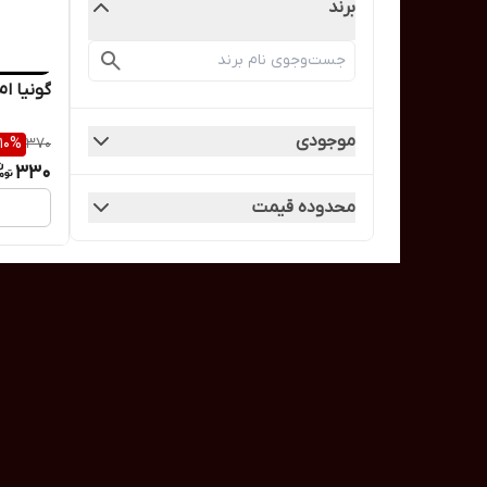
برند
گونیا ا
موجودی
10
%
370
330
محدوده قیمت