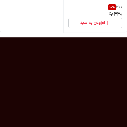
370
10
%
330
افزودن به سبد