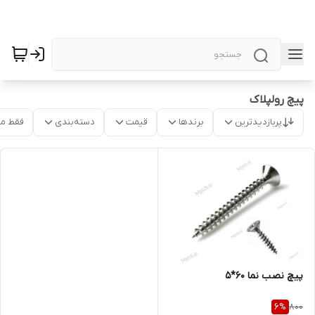
پیچ رولپلاک
پربازدیدترین
برندها
قیمت
دسته‌بندی
فقط م
پیچ نصب نما 60*5
800
6
%