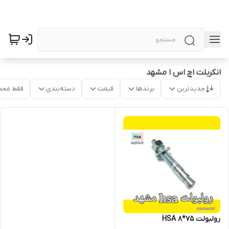
انکربلت اچ اس ا مشهد
جدیدترین
برندها
قیمت
دسته‌بندی
فقط محص
رولبولت HSA 8*75