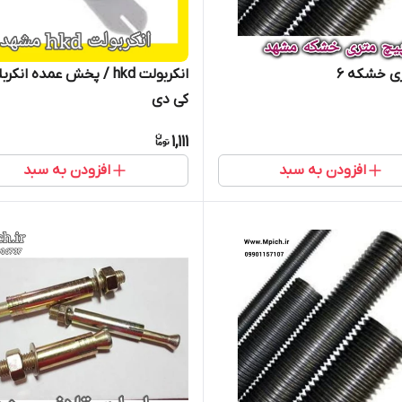
ی خشکه 6
انکربولت hkd / پخش عمده انک
کی دی
1,111
افزودن به سبد
افزودن به سبد