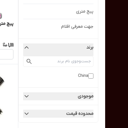
پیچ متری
پیچ متر
جهت معرفی اقلام
1,111
برند
China
موجودی
محدوده قیمت