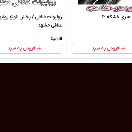
متری خشکه 12
رولبولت قلافی / پخش انواع رولب
غلافی مشهد
1,111
افزودن به سبد
افزودن به سبد