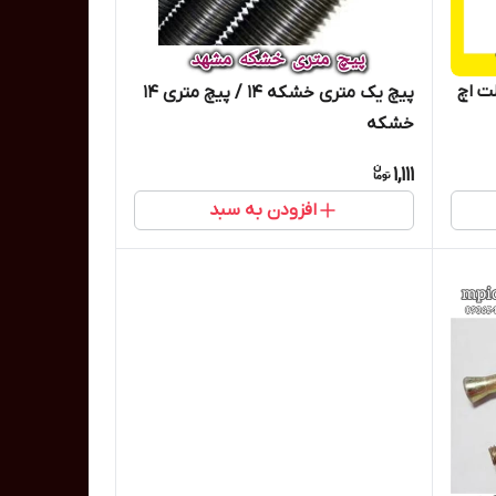
ربلت اچ
پیچ یک متری خشکه 14 / پیچ متری 14
خشکه
1,111
افزودن به سبد