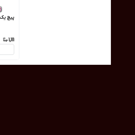
پیچ یک 
1,111