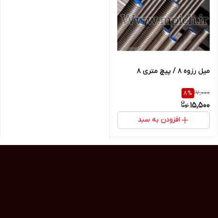
میل رزوه 8 / پیچ متری 8
17,000
8
%
15,500
افزودن به سبد