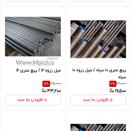
پیچ متری 10 سیاه / میل رزوه 10
میل رزوه 12 / پیچ متری 12
سیاه
35,000
22,000
5
%
11
%
33,200
19,500
افزودن به سبد
افزودن به سبد