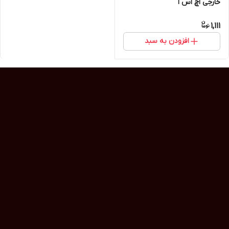
خارجی اچ اس ا
1,111
افزودن به سبد