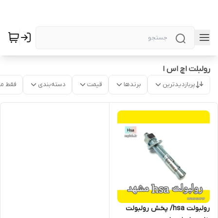
رولبلت اچ اس ا
پربازدیدترین
برندها
قیمت
دسته‌بندی
فقط م
رولبولت hsa/ پخش رولبولت