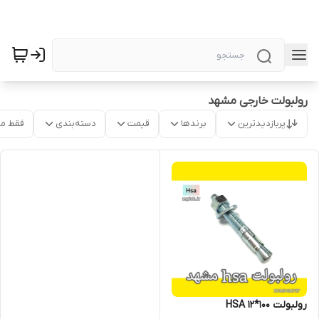
رولبولت خارجی مشهد
پربازدیدترین
برندها
قیمت
دسته‌بندی
فقط م
رولبولت HSA 12*100