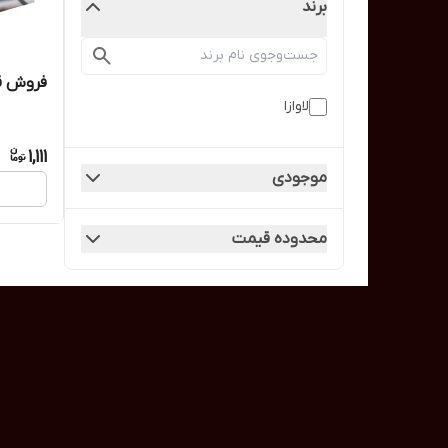
برند
فروش قه
لاوازا
1,111
موجودی
محدوده قیمت