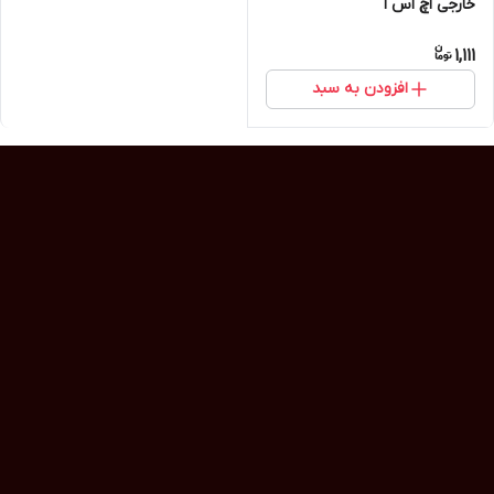
خارجی اچ اس ا
1,111
افزودن به سبد