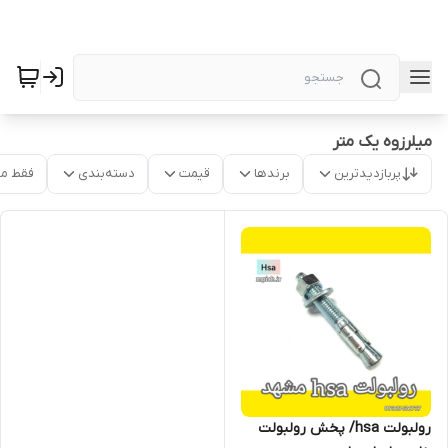
میلرزوه یک متر
پربازدیدترین
برندها
قیمت
دسته‌بندی
فقط م
رولبولت hsa/ پخش رولبولت