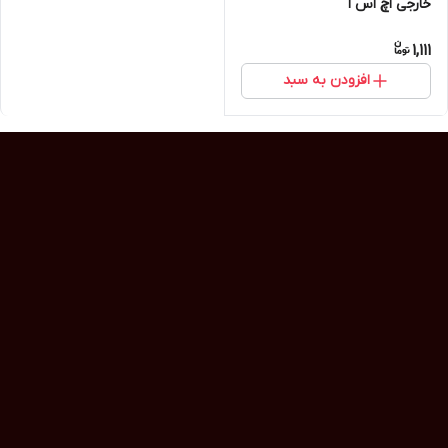
خارجی اچ اس ا
1,111
افزودن به سبد