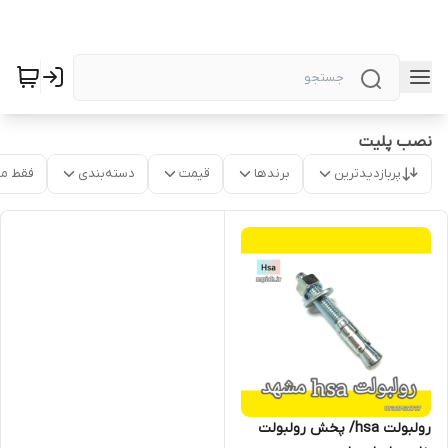
نصب پلیت
پربازدیدترین
برندها
قیمت
دسته‌بندی
فقط م
رولبولت hsa/ پخش رولبولت