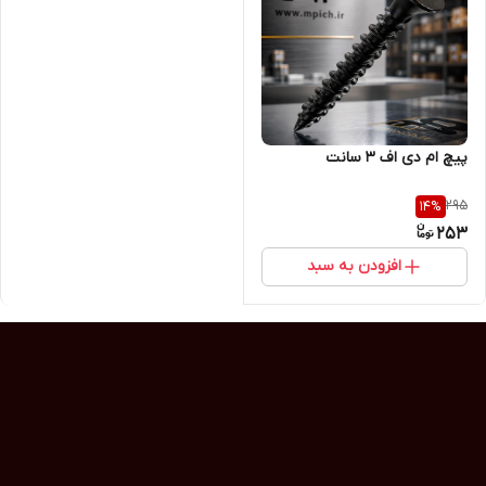
پیچ ام دی اف 3 سانت
295
14
%
253
افزودن به سبد