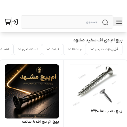
پیچ ام دی اف سفید مشهد
پربازدیدترین
برندها
قیمت
دسته‌بندی
فقط م
پیچ نصب نما 60*5
پیچ ام دی اف 8 سانت