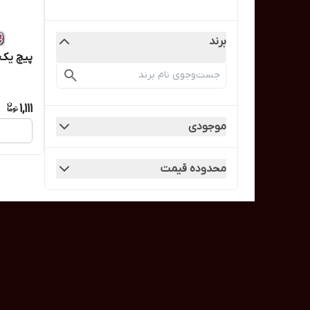
برند
پیچ یک 
1,111
موجودی
محدوده قیمت