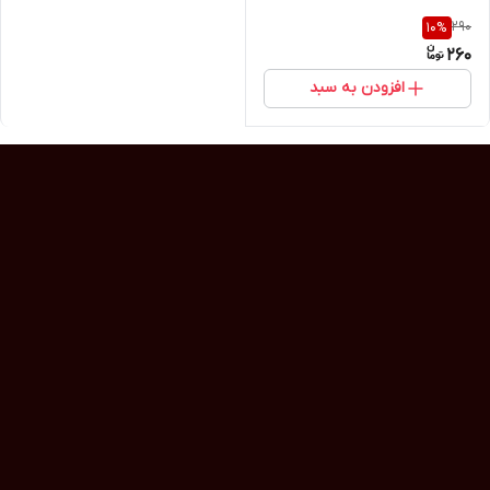
290
10
%
260
افزودن به سبد