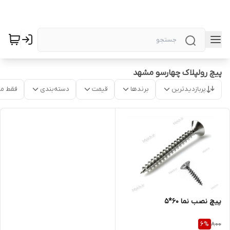
پیچ رولپلاک چهارسو مشهد
پربازدیدترین
برندها
قیمت
دسته‌بندی
فقط م
پیچ نصب نما 60*5
800
6
%