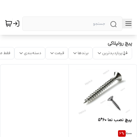
پیچ رولپلاکی
پربازدیدترین
برندها
قیمت
دسته‌بندی
فقط م
پیچ نصب نما 60*5
800
6
%