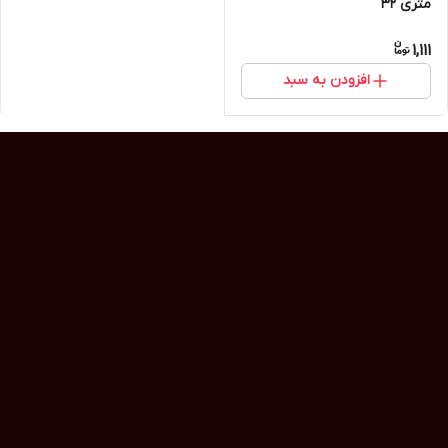
متری 32
1,111
افزودن به سبد