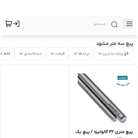
پیچ سه متر مشهد
پربازدیدترین
برندها
قیمت
دسته‌بندی
فقط م
پیچ متری 32 گالوانیزه / پیچ یک