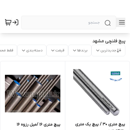
پیچ فلنچی مشهد
جدیدترین
برندها
قیمت
دسته‌بندی
فقط محص
پیچ متری 30 / پیچ یک متری
پیچ متری 16 /میل رزوه 16