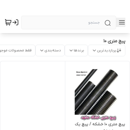
پیچ متری 10
پربازدیدترین
برندها
دسته‌بندی
فقط محصولات موجو
پیچ متری 10 خشکه / پیچ یک