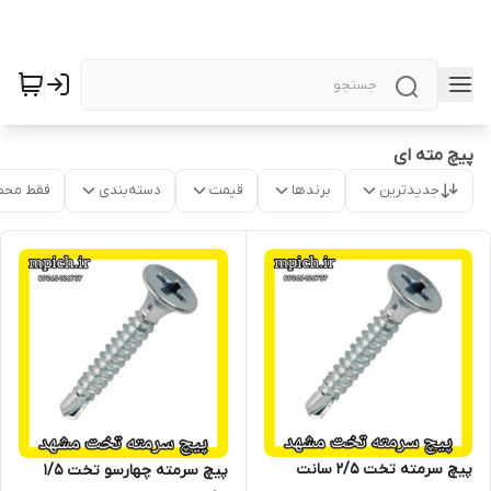
پیچ مته ای
جدیدترین
برندها
قیمت
دسته‌بندی
فقط محص
پیچ سرمته تخت 2/5 سانت
پیچ سرمته چهارسو تخت 1/5