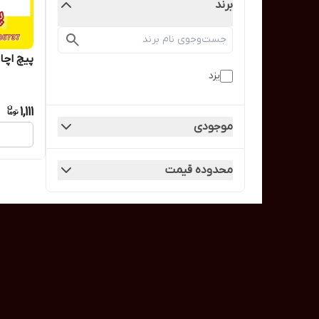
برند
پیچ اچا
یزد
1,111
موجودی
محدوده قیمت