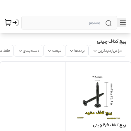
پیچ کناف چینی
پربازدیدترین
برندها
قیمت
دسته‌بندی
فقط م
پیچ کناف ۲٫۵ چینی