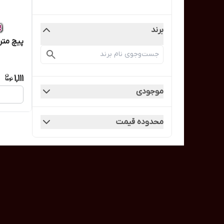
برند
پیچ متر
1,111
موجودی
محدوده قیمت