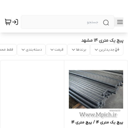
پیچ یک متری 14 مشهد
جدیدترین
برندها
قیمت
دسته‌بندی
فقط محص
پیچ یک متری 14 / پیچ متری 14