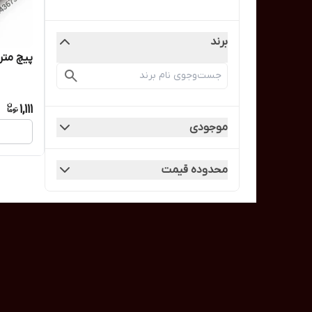
برند
پیچ متری 25 / راد یک
1,111
موجودی
محدوده قیمت