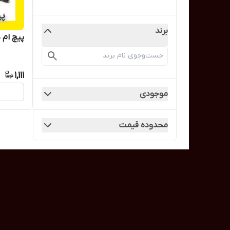
برند
پیچ ام 
1,111
موجودی
محدوده قیمت