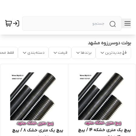
بولت دوسررزوه مشهد
جدیدترین
برندها
قیمت
دسته‌بندی
فقط محص
پیچ یک متری خشکه 14 / پیچ
پیچ یک متری خشک 8 / پیچ