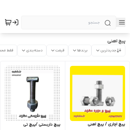
پیچ اهنی
جدیدترین
برندها
قیمت
دسته‌بندی
فقط محص
پیچ اچاری / پیچ اهنی
پیچ داربستی /پیچ تی