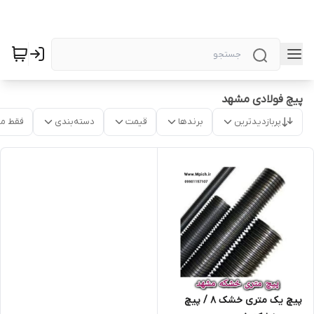
پیچ فولادی مشهد
پربازدیدترین
برندها
قیمت
دسته‌بندی
فقط م
پیچ یک متری خشک 8 / پیچ