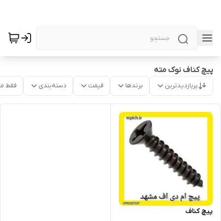
پیچ کناف نوک مته
پربازدیدترین
برندها
قیمت
دسته‌بندی
فقط م
پیچ کناف