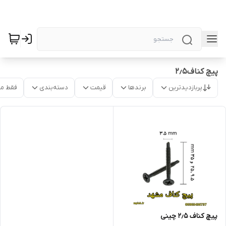
پیچ کناف۲٫۵
پربازدیدترین
برندها
قیمت
دسته‌بندی
فقط م
پیچ کناف ۲٫۵ چینی