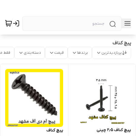
پیچ کناف
پربازدیدترین
برندها
قیمت
دسته‌بندی
فقط م
پیچ کناف ۲٫۵ چینی
پیچ کناف